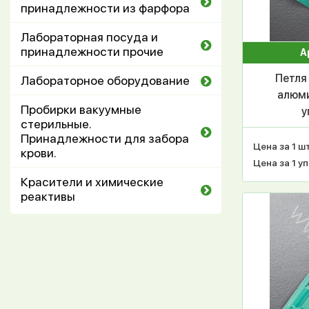
принадлежности из фарфора
Лабораторная посуда и
принадлежности прочие
А
Петля
Лабораторное оборудование
алюми
Пробирки вакуумные
у
стерильные.
Принадлежности для забора
Цена за 1 шт
крови.
Цена за 1 уп
Красители и химические
реактивы