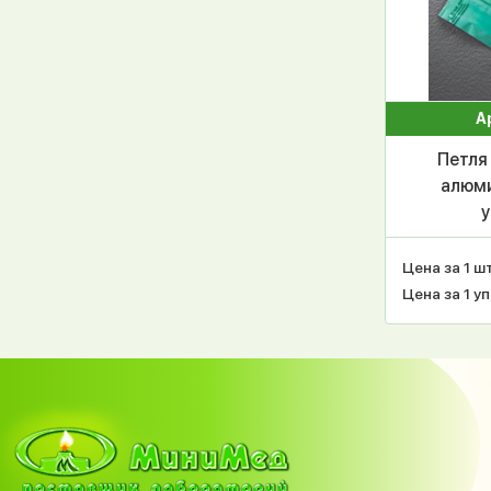
А
Петля
алюми
у
Цена за 1 шт
Цена за 1 уп