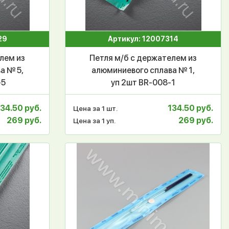
29
Артикул: 12007314
лем из
Петля м/б с держателем из
а № 5,
алюминиевого сплава № 1,
-5
уп 2шт BR-008-1
134.50 руб.
134.50 руб.
Цена за 1 шт.
269 руб.
269 руб.
Цена за 1 уп.