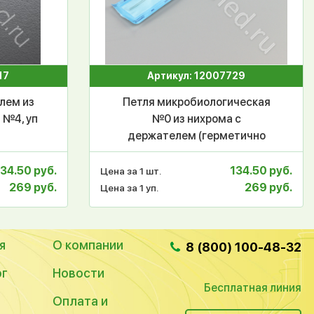
17
Артикул: 12007729
лем из
Петля микробиологическая
 №4, уп
№0 из нихрома с
4
держателем (герметично
упакована в пакет для
стерилизации) BR-008-0
134.50 руб.
134.50 руб.
Цена за 1 шт.
269 руб.
269 руб.
Цена за 1 уп.
я
О компании
8 (800) 100-48-32
ог
Новости
Бесплатная линия
Оплата и