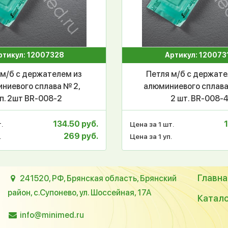
ртикул: 12007328
Артикул: 120073
 м/б с держателем из
Петля м/б с держате
ниевого сплава № 2,
алюминиевого сплава
п. 2шт BR-008-2
2 шт. BR-008-
134.50 руб.
.
Цена за 1 шт.
269 руб.
.
Цена за 1 уп.
Главна
241520, РФ, Брянская область, Брянский
район, с.Супонево, ул. Шоссейная, 17А
Катал
info@minimed.ru