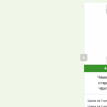
А
Чашк
стер
ЧБН
СТ
Цена за 1 шт
Цена за 1 уп