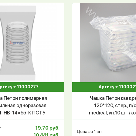
ртикул: 11000277
Артикул: 110002
а Петри полимерная
Чашка Петри квадр
ильная одноразовая
120*120, стер., п/с
1-НВ-14×55-К ПС ГУ
medical, уп.10 шт./к
ЕРИЛЬНО, ПЕРИНТ,
шт.
уп.10/530шт
19.70 руб.
.
Цена за 1 шт.
10 441 руб.
.