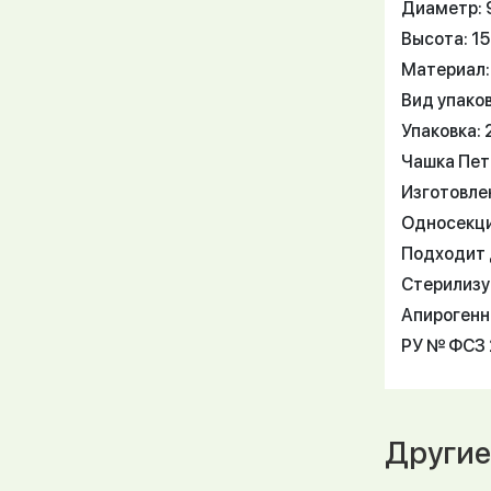
Диаметр: 
Высота: 1
Материал:
Вид упако
Упаковка: 
Чашка Пет
Изготовле
Односекци
Подходит 
Стерилизу
Апирогенн
РУ № ФСЗ 
Другие