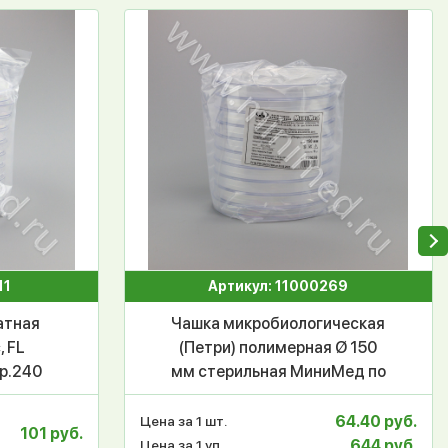
11
Артикул: 11000269
атная
Чашка микробиологическая
, FL
(Петри) полимерная Ø 150
ор.240
мм стерильная МиниМед по
ТУ 32.50.50-033-29508133-
2019, п/с, уп.10/200 шт
64.40 руб.
Цена за 1 шт.
101 руб.
644 руб.
Цена за 1 уп.