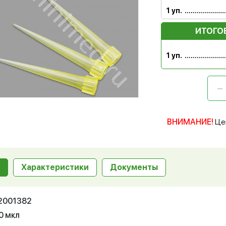
1 уп.
ИТОГО
1 уп.
ВНИМАНИЕ!
Це
Характеристики
Документы
12001382
0 мкл