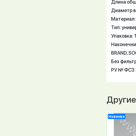
Длина общ
Диаметр в
Материал:
Тип: унив
Упаковка: 
Наконечни
BRAND, SO
Без фильтр
РУ № ФСЗ 2
Другие
Новинка