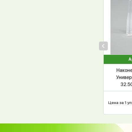
А
Наконе
Универ
32.5
2019, 
Цена за 1 уп