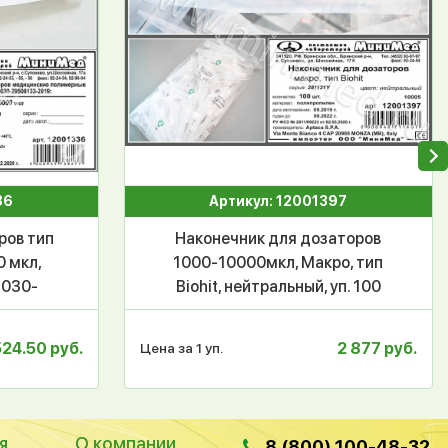
36
Артикул: 12001397
ров тип
Наконечник для дозаторов
0 мкл,
1000-10000мкл, Макро, тип
-030-
Biohit, нейтральный, уп. 100
ниМед,
шт., Aptaca
уп.
524.50 руб.
2 877 руб.
Цена за 1 уп.
я
О компании
8 (800) 100-48-32