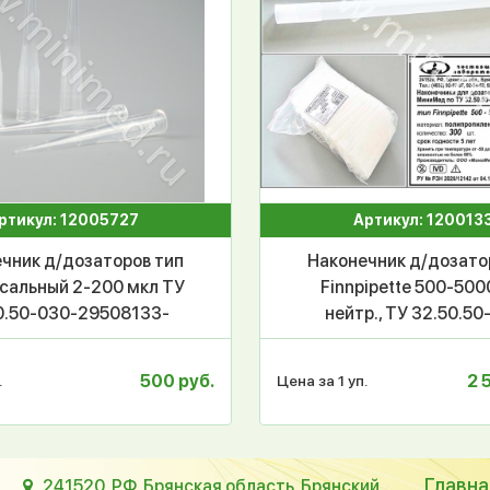
ртикул: 12005727
Артикул: 120013
чник д/дозаторов тип
Наконечник д/дозато
сальный 2-200 мкл ТУ
Finnpipette 500-500
0.50-030-29508133-
нейтр., ТУ 32.50.50
п/п, МиниМед, уп.1000
29508133-2019, Ми
шт/кор. 10 уп.
уп.300шт/ кор.10
500 руб.
2 
.
Цена за 1 уп.
Главна
241520, РФ, Брянская область, Брянский